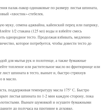
ения палак-пакор одинаковые по размеру листья шпината,
овый «хвостик»-стебелек.
ую муку, семена аджвайна, кайенский перец или паприку,
лейте 1/2 стакана (125 мл) воды и взбейте смесь
ть однородное тесто. Продолжая взбивать, медленно
ичество, которое потребуется, чтобы довести тесто до
одой для мытья рук и полотенце, а также бумажные
рейте топленое или растительное масло во фритюрнице или
е лист шпината в тесто, выньте и, быстро стряхнув
о в масло.
иста, поддерживая температуру масла 175° С. Быстро
арьте листья шпината по 1-2 мин каждую сторону, пока
-золотистыми. Выньте шумовкой и осушите бумажными
раните до получаса на противне в духовке,