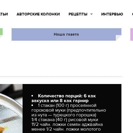
АТЬИ
АВТОРСКИЕ КОЛОНКИ
РЕЦЕПТЫ
ИНТЕРВЬЮ
Наша газета
Количество порций: 6 как
закуска или 8 как гарнир
1 стакан (100 г) просеянной
гороховой муки (предпочтительно
из нута — турецкого горошка)
1/4 стакана (40 г) рисовой муки
11/2 чайн. ложки семян аджвайна
менее 1/2 чайн. ложки молотого