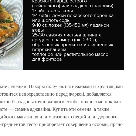
красного перца, острого
(кайенского) или сладкого (паприки)
1 чайн. ложка соли
1/4 чайн. ложки пекарского порошка
или щепоть соды
9-10 ст. ложек (135-150 мл) ледяной
воды
25-30 свежих листьев шпината
среднего размера (ок. 230 г),
обрезанных промытых и осушенных
встряхиванием
топленое или растительное масло
для фритюра
нкие лепешки. Пакоры получаются нежными и хрустящими
 готовится непосредственно перед жаркой, добавляется
должно быть достаточно жидким, чтобы полностью покрыть
есте — семена аджвайна. Купить эти семена, а также
ийских магазинах или магазинах специй или здорового
нгредиентов тесто приобретает совершенно особый, пряно-