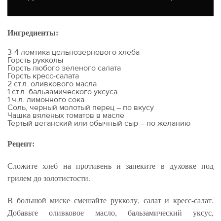
Ингредиенты:
3-4 ломтика цельнозернового хлеба
Горсть рукколы
Горсть любого зеленого салата
Горсть кресс-салата
2 ст.л. оливкового масла
1 ст.л. бальзамического уксуса
1 ч.л. лимонного сока
Соль, черный молотый перец – по вкусу
Чашка вяленых томатов в масле
Тертый веганский или обычный сыр – по желанию
Рецепт:
Сложите хлеб на противень и запеките в духовке под
грилем до золотистости.
В большой миске смешайте рукколу, салат и кресс-салат.
Добавьте оливковое масло, бальзамический уксус,