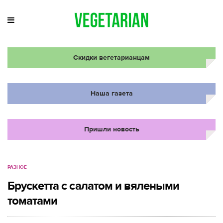
Скидки вегетарианцам
Наша газета
Пришли новость
РАЗНОЕ
Брускетта с салатом и вялеными
томатами