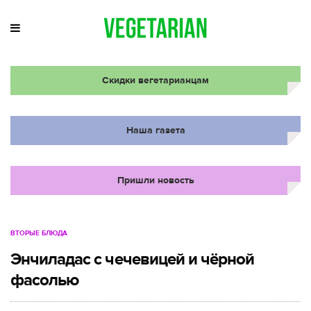
Скидки вегетарианцам
Наша газета
Пришли новость
ВТОРЫЕ БЛЮДА
Энчиладас с чечевицей и чёрной
фасолью