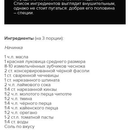
Список ингредиентов выглядит внушительным,
однако не стоит пугаться: добрая его половина
– специи.
Ингредиенты
(на 3 порции):
Начинка
1 ч.л. масла
1 красная луковица среднего размера
8-10 измельчённых зубчиков чеснока
2 ст. консервированной чёрной фасоли
1 ст. сваренной чечевицы
1 ст. нарезанного шпината
2 ч.л. лаймового сока
1\4 ст. нарезанной кинзы
1\2 ч.л. молотого перца чипотле
1\2 ч.л. тмина
1\4 ч.л. чёрного перца
1\4 ч.л. кайенского перца
1\2 ч.л. орегано
1-2 ст.л. томатной пасты
1\4 ст. воды
Соль по вкусу