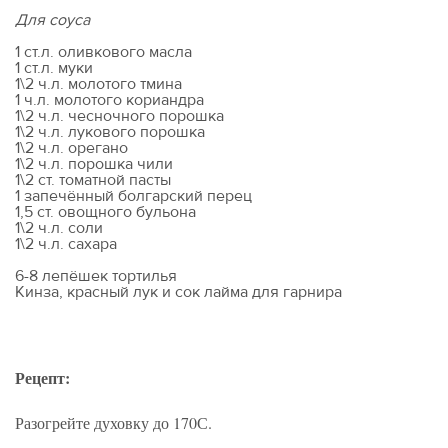
Для соуса
1 ст.л. оливкового масла
1 ст.л. муки
1\2 ч.л. молотого тмина
1 ч.л. молотого кориандра
1\2 ч.л. чесночного порошка
1\2 ч.л. лукового порошка
1\2 ч.л. орегано
1\2 ч.л. порошка чили
1\2 ст. томатной пасты
1 запечённый болгарский перец
1,5 ст. овощного бульона
1\2 ч.л. соли
1\2 ч.л. сахара
6-8 лепёшек тортилья
Кинза, красный лук и сок лайма для гарнира
Рецепт:
Разогрейте духовку до 170С.