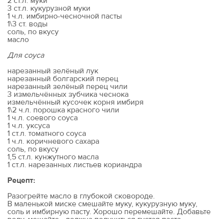
2 ст.л. муки
3 ст.л. кукурузной муки
1 ч.л. имбирно-чесночной пасты
1\3 ст. воды
соль, по вкусу
масло
Для соуса
нарезанный зелёный лук
нарезанный болгарский перец
нарезанный зелёный перец чили
3 измельчённых зубчика чеснока
измельчённый кусочек корня имбиря
1\2 ч.л. порошка красного чили
1 ч.л. соевого соуса
1 ч.л. уксуса
1 ст.л. томатного соуса
1 ч.л. коричневого сахара
соль, по вкусу
1,5 ст.л. кунжутного масла
1 ст.л. нарезанных листьев кориандра
Рецепт:
Разогрейте масло в глубокой сковороде.
В маленькой миске смешайте муку, кукурузную муку,
соль и имбирную пасту. Хорошо перемешайте. Добавьте