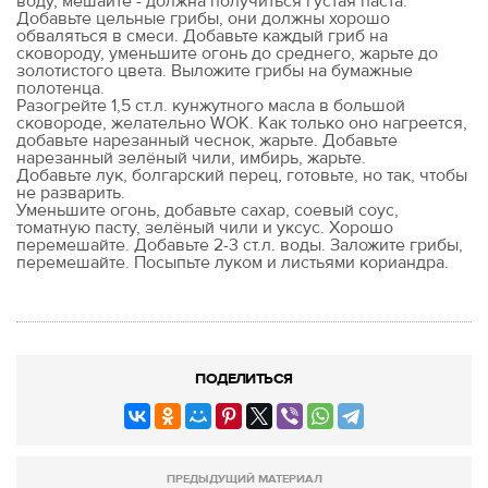
воду, мешайте - должна получиться густая паста.
Добавьте цельные грибы, они должны хорошо
обваляться в смеси. Добавьте каждый гриб на
сковороду, уменьшите огонь до среднего, жарьте до
золотистого цвета. Выложите грибы на бумажные
полотенца.
Разогрейте 1,5 ст.л. кунжутного масла в большой
сковороде, желательно WOK. Как только оно нагреется,
добавьте нарезанный чеснок, жарьте. Добавьте
нарезанный зелёный чили, имбирь, жарьте.
Добавьте лук, болгарский перец, готовьте, но так, чтобы
не разварить.
Уменьшите огонь, добавьте сахар, соевый соус,
томатную пасту, зелёный чили и уксус. Хорошо
перемешайте. Добавьте 2-3 ст.л. воды. Заложите грибы,
перемешайте. Посыпьте луком и листьями кориандра.
ПОДЕЛИТЬСЯ
ПРЕДЫДУЩИЙ МАТЕРИАЛ