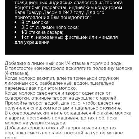
традиционных индийских сладостей из творога.
Рецепт был разработан индийским кондитером
Баба Тхакур Дасом в 1947 году. Для его
приготовления Вам понадобятся:
8 ст. молока;
2,5 ст. л. лимонного сока;
1/2 стакана сахара;
1 ст. л. нарезанных фисташек или миндаля
для украшения
Добавьте в лимонный сок 1/4 стакана горячей воды.
В толстостенной кастрюле вскипятите половину молока
(4 стакана).
Когда молоко закипит, влейте тоненькой струйкой
лимонный сок, разбавленный водой, тщательно
перемешивая при этом молоко.
Когда молоко свернется и творог отделится от
сыворотки, откиньте творог на дуршлаг с марлей.
Промойте творог водой, для того, чтобы десерт не
получился слишком кислым и тщательно отожмите.
В сковородке вскипятите оставшиеся 4 стакана молока
и варите, постоянно помешивая, до тех пор, пока
молоко не уварится вдвое.
Добавьте хорошо отжатый творог и варить до тех
пор, пока смесь не станет похожей на густое мягкое
тесто.