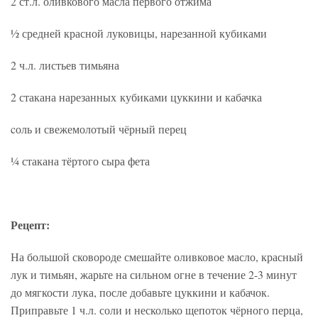
2 ст.л. оливкового масла первого отжима
½ средней красной луковицы, нарезанной кубиками
2 ч.л. листьев тимьяна
2 стакана нарезанных кубиками цуккини и кабачка
cоль и свежемолотый чёрный перец
¼ стакана тёртого сыра фета
Рецепт:
На большой сковороде смешайте оливковое масло, красный
лук и тимьян, жарьте на сильном огне в течение 2-3 минут
до мягкости лука, после добавьте цуккини и кабачок.
Приправьте 1 ч.л. соли и несколько щепоток чёрного перца,