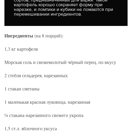
сортов, предназначенных для варки. Такой
картофель хорошо сохраняет форму при
нарезке, и ломтики и кубики не ломаются при
перемешивании ингредиентов.
Ингредиенты
(на 8 порций):
1,3 кг картофеля
Морская соль и свежемолотый чёрный перец, по вкусу
2 стебля сельдерея, нарезанных
1 стакан сметаны
1 маленькая красная луковица, нарезанная
¼ стакана нарезанного свежего укропа
1,5 ст.л. яблочного уксуса