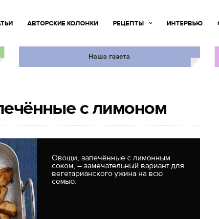
АТЬИ
АВТОРСКИЕ КОЛОНКИ
РЕЦЕПТЫ
ИНТЕРВЬЮ
Наша газета
апечённые с лимоном
Овощи, запечённые с лимонным
соком, – замечательный вариант для
вегетарианского ужина на всю
семью.