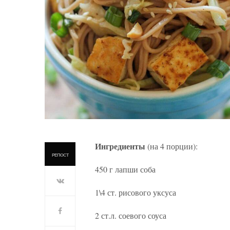
Ингредиенты
(на 4 порции):
РЕПОСТ
450 г лапши соба
1\4 ст. рисового уксуса
2 ст.л. соевого соуса