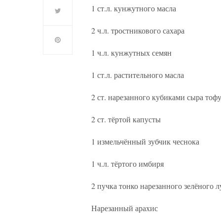
1 ст.л. кунжутного масла
2 ч.л. тростникового сахара
1 ч.л. кунжутных семян
1 ст.л. растительного масла
2 ст. нарезанного кубиками сыра тоф
2 ст. тёртой капусты
1 измельчённый зубчик чеснока
1 ч.л. тёртого имбиря
2 пучка тонко нарезанного зелёного л
Нарезанный арахис