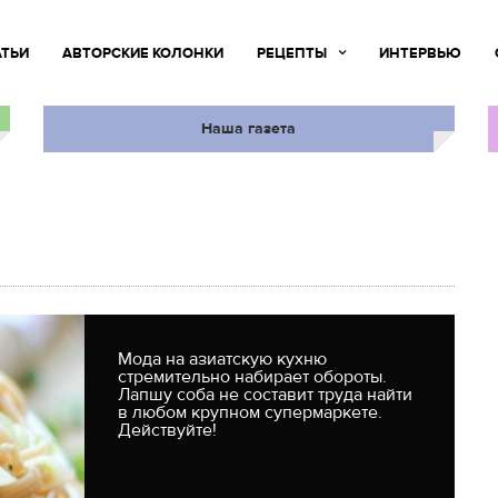
АТЬИ
АВТОРСКИЕ КОЛОНКИ
РЕЦЕПТЫ
ИНТЕРВЬЮ
Наша газета
Мода на азиатскую кухню
стремительно набирает обороты.
Лапшу соба не составит труда найти
в любом крупном супермаркете.
Действуйте!