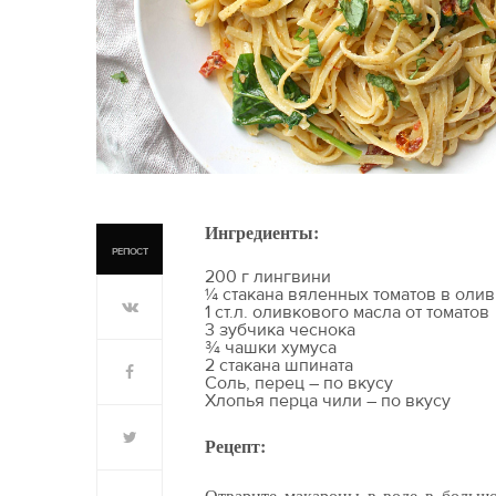
Ингредиенты:
РЕПОСТ
200 г лингвини
¼ стакана вяленных томатов в оли
1 ст.л. оливкового масла от томатов
3 зубчика чеснока
¾ чашки хумуса
2 стакана шпината
Соль, перец – по вкусу
Хлопья перца чили – по вкусу
Рецепт:
Отварите макароны в воде в большо