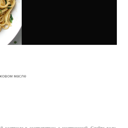
вковом масле
й кастрюле в соответствии с инструкцией. Слейте воду,