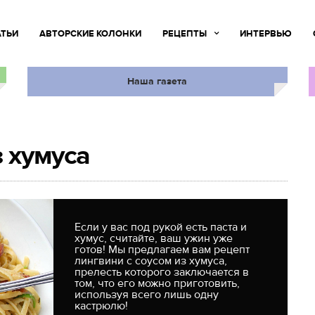
АТЬИ
АВТОРСКИЕ КОЛОНКИ
РЕЦЕПТЫ
ИНТЕРВЬЮ
Наша газета
з хумуса
Если у вас под рукой есть паста и
хумус, считайте, ваш ужин уже
готов! Мы предлагаем вам рецепт
лингвини с соусом из хумуса,
прелесть которого заключается в
том, что его можно приготовить,
используя всего лишь одну
кастрюлю!