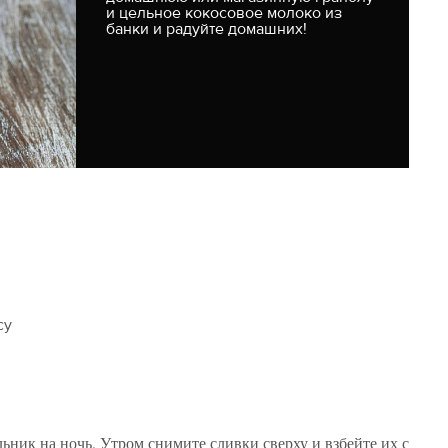
и цельное кокосовое молоко из
банки и радуйте домашних!
су
ьник на ночь. Утром снимите сливки сверху и взбейте их с