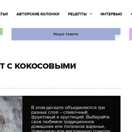
АТЬИ
АВТОРСКИЕ КОЛОНКИ
РЕЦЕПТЫ
ИНТЕРВЬЮ
Наша газета
т с кокосовыми
В этом десерте объединяются три
разных слоя – сливочный,
фруктовый и хрустящий. Выбирайте
свое любимое традиционное
домашнее или полезное варенье,
домашнюю или магазинную гранолу