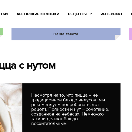
АТЬИ
АВТОРСКИЕ КОЛОНКИ
РЕЦЕПТЫ
ИНТЕРВЬЮ
Наша газета
цца с нутом
Несмотря на то, что пицца – не
традиционное блюдо индусов, мы
рекомендуем попробовать этот
рецепт. Пряности и нут – сочетание,
созданное на небесах. Немножко
тахини делают блюдо
восхитительным.