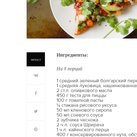
Ингредиенты:
РЕПОСТ
На 8 порций
1 средний зеленый болгарский пер
1 средняя луковица, нашинкованна
2 ст.л. оливкового масла
450 г теста для пиццы
100 г томатной пасты
¼ стакана рисового уксуса
50 мл кленового сиропа
50 мл соевого соуса
2 зубчика чеснока
2 ч.л. соуса Шрирача
1 ч.л. кайенского перца
400 г консервированного нута, об