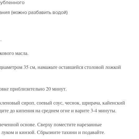
рубленного
ивания (можно разбавить водой)
.
вкового масла.
г диаметром 35 см, намажьте оставшейся столовой ложкой
овке приблизительно 20 минут.
кленовый сироп, соевый соус, чеснок, шрирача, кайенский
дите до кипения на среднем огне и варите 3-4 минуты.
печенной основе. Сверху поместите нарезанные
 луком и кинзой. Сбрызните тахини и подавайте.