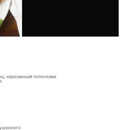
ец, нарезанный полосками
я
сушенного