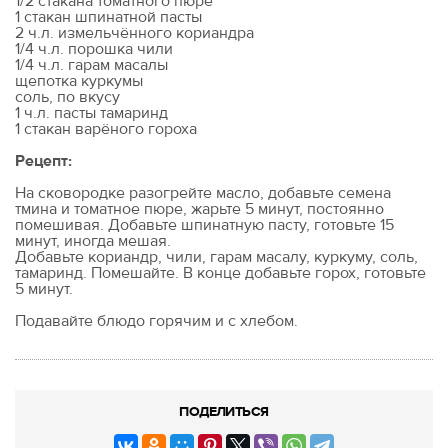
1/2 стакана томатного пюре
1 стакан шпинатной пасты
2 ч.л. измельчённого кориандра
1/4 ч.л. порошка чили
1/4 ч.л. гарам масалы
щепотка куркумы
соль, по вкусу
1 ч.л. пасты тамаринд
1 стакан варёного гороха
Рецепт:
На сковородке разогрейте масло, добавьте семена
тмина и томатное пюре, жарьте 5 минут, постоянно
помешивая. Добавьте шпинатную пасту, готовьте 15
минут, иногда мешая.
Добавьте кориандр, чили, гарам масалу, куркуму, соль,
тамаринд. Помешайте. В конце добавьте горох, готовьте
5 минут.
Подавайте блюдо горячим и с хлебом.
ПОДЕЛИТЬСЯ