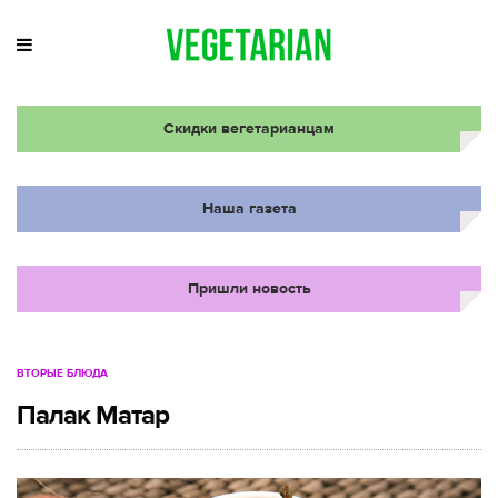
Скидки вегетарианцам
Наша газета
Пришли новость
ВТОРЫЕ БЛЮДА
Палак Матар