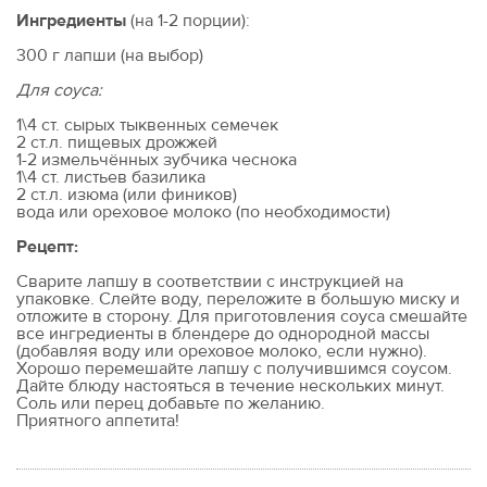
Ингредиенты
(на 1-2 порции):
300 г лапши (на выбор)
Для соуса:
1\4 ст. сырых тыквенных семечек
2 ст.л. пищевых дрожжей
1-2 измельчённых зубчика чеснока
1\4 ст. листьев базилика
2 ст.л. изюма (или фиников)
вода или ореховое молоко (по необходимости)
Рецепт:
Сварите лапшу в соответствии с инструкцией на
упаковке. Слейте воду, переложите в большую миску и
отложите в сторону. Для приготовления соуса смешайте
все ингредиенты в блендере до однородной массы
(добавляя воду или ореховое молоко, если нужно).
Хорошо перемешайте лапшу с получившимся соусом.
Дайте блюду настояться в течение нескольких минут.
Соль или перец добавьте по желанию.
Приятного аппетита!