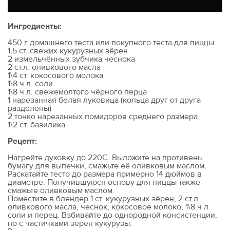
Ингредиенты:
450 г домашнего теста или покупного теста для пиццы
1,5 ст. свежих кукурузных зёрен
2 измельчённых зубчика чеснока
2 ст.л. оливкового масла
1\4 ст. кокосового молока
1\8 ч.л. соли
1\8 ч.л. свежемолтого чёрного перца
1 нарезанная белая луковица (кольца друг от друга
разделены)
2 тонко нарезанных помидоров среднего размера
1\2 ст. базилика
Рецепт:
Нагрейте духовку до 220С. Выложите на противень
бумагу для выпечки, смажьте её оливковым маслом.
Раскатайте тесто до размера примерно 14 дюймов в
диаметре. Получившуюся основу для пиццы также
смажьте оливковым маслом.
Поместите в блендер 1 ст. кукурузных зёрен, 2 ст.л.
оливкового масла, чеснок, кокосовое молоко, 1\8 ч.л.
соли и перец. Взбивайте до однородной консистенции,
но с частичками зёрен кукурузы.