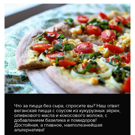
Что за пицца без сыра, спросите вы? Наш ответ:
веганская пицца с соусом из кукурузных зёрен,
оливкового масла и кокосового молока, с
добавлением базилика и помидоров!
Достойная, а главное, наиполезнейшая
альтернатива!