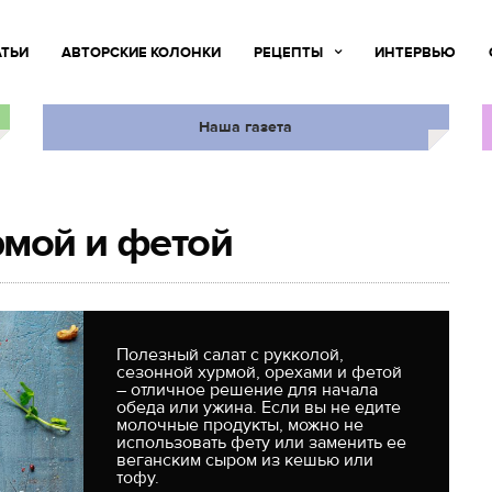
АТЬИ
АВТОРСКИЕ КОЛОНКИ
РЕЦЕПТЫ
ИНТЕРВЬЮ
Наша газета
рмой и фетой
Полезный салат с рукколой,
сезонной хурмой, орехами и фетой
– отличное решение для начала
обеда или ужина. Если вы не едите
молочные продукты, можно не
использовать фету или заменить ее
веганским сыром из кешью или
тофу.