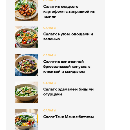
САЛАТЫ
Салат из сладкого
картофеля с заправкой из
тахини
САЛАТЫ
Салат с нутом, овощами и
зеленью
САЛАТЫ
Салат из запеченной
брюссельской капусты с
клюквой и миндалем
САЛАТЫ
Салат с эдамаме и битыми
огурцами
САЛАТЫ
Салат Текс-Мекс с бататом