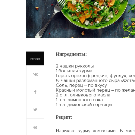
Ингредиенты:
РЕПОСТ
2 чашки рукколы
1 большая хурма
Горсть орехов (грецкие, фундук, к
½ чашки разломанного сыра «Фета»
Соль, перец – по вкусу
Красный молотый перец – по жела
2 ст.л. оливкового масла
1 ч.л. лимонного сока
1 ч.л. дижонской горчицы
Рецепт:
Нарежьте хурму ломтиками. В миск