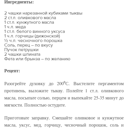
Ингредиенты:
2 чашки нарезанной кубиками тыквы
2 ст.л. оливкового масла
1 ст.л. кунжутного масла
1 ч.л. меда
1 ст.л. белого винного уксуса
1 ч.л. горчицы (дижонской)
½ ч.л. чесночного порошка
Соль, перец – по вкусу
Пучок петрушки
2 чашки шпината
Фета или брынза – по желанию
Рецепт:
Разогрейте духовку до 200⁰С. Выстелите пергаментом
противень, выложите тыкву. Полейте 1 ст.л. оливкового
масла, посыпьте солью, перцем и выпекайте 25-35 минут до
мягкости. Полностью остудите.
Приготовьте заправку. Смешайте оливковое и кунжутное
масла, уксус, мед, горчицу, чесночный порошок, соль и