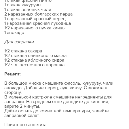
1 стакан фасоли Пинто
1 стакан кукурузы
1 стакан зелёных чили
2 нарезанных болгарских перца
1 нарезанный красный перец
1 нарезанная красная луковица
1/2 нарезанного пучка кинзы
1 авокадо
Для заправки
1/2 стакана сахара
1/2 стакана оливкового масла
1/2 стакана яблочного сидра
1/2 ч.л. чесночного порошка
Рецепт:
В большой миске смешайте фасоль, кукурузу, чили,
авокадо. Добавьте перец, лук, кинзу. Отложите в
сторону.
В маленькой кастрюле смешайте ингредиенты для
заправки. На среднем огне доведите до кипения,
варите 2 минуты.
Дайте остыть до комнатной температуры, залейте
заправкой салат.
Приятного аппетита!