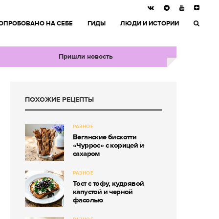
ОПРОБОВАНО НА СЕБЕ
ГИДЫ
ЛЮДИ И ИСТОРИИ
Пришли новость
ПОХОЖИЕ РЕЦЕПТЫ
РАЗНОЕ
Веганские бискотти
«Чуррос» с корицей и
сахаром
РАЗНОЕ
Тост с тофу, кудрявой
капустой и черной
фасолью