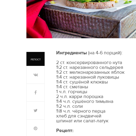
Ингредиенты
(на 4-6 порций):
РЕПОСТ
2 ст. консервированного нута
1\2 ст. нарезанного сельдерея
1\2 ст. мелконарезанных яблок
1\4 ст. нарезанной луковицы
1\4 ст. сушёной клюквы
1\4 ст. сметаны
1 ч.л. горчицы
2 ч.л. карри порошка
1\4 ч.л. сушёного тимьяна
1\2 ч.л. соли
1\8 ч.л. чёрного перца
хлеб для сэндвичей
шпинат или салат-латук
Рецепт: