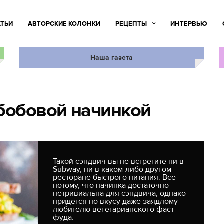
АТЬИ
АВТОРСКИЕ КОЛОНКИ
РЕЦЕПТЫ
ИНТЕРВЬЮ
Наша газета
бобовой начинкой
Такой сэндвич вы не встретите ни в
Subway, ни в каком-либо другом
ресторане быстрого питания. Всё
потому, что начинка достаточно
нетривиальна для сэндвича, однако
придётся по вкусу даже заядлому
любителю вегетарианского фаст-
фуда.