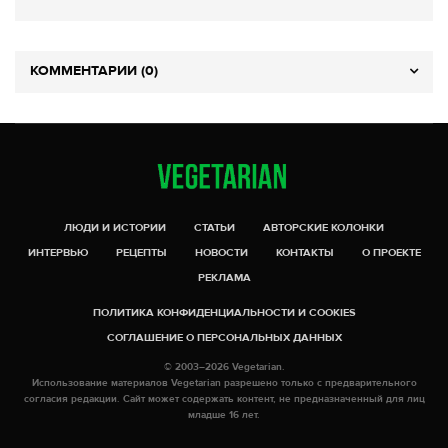
КОММЕНТАРИИ (0)
ЛЮДИ И ИСТОРИИ
СТАТЬИ
АВТОРСКИЕ КОЛОНКИ
ИНТЕРВЬЮ
РЕЦЕПТЫ
НОВОСТИ
КОНТАКТЫ
О ПРОЕКТЕ
РЕКЛАМА
ПОЛИТИКА КОНФИДЕНЦИАЛЬНОСТИ И COOKIES
СОГЛАШЕНИЕ О ПЕРСОНАЛЬНЫХ ДАННЫХ
© 2003–2026 Vegetarian.
Использование материалов Vegetarian разрешено только с предварительного
согласия редакции. Сайт может содержать контент, не предназначенный для лиц
младше 16 лет.