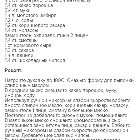
4 ст.л. разогретого сливочного масла
1\4 ст. какао порошка
3\4 ст. муки
1 ч.л. молотого имбиря
1\2 ч.л. соды
1\2 ст. коричневого сахара
1\4 ст. мелассы
заменитель, эквивалентный 2 яйцам
1\4 ст. сметаны
1 ст. кремового сыра
1\3 ст. сахара
1 ч.л. ванили
1\4 ст. шоколадных чипсов
Рецепт:
Нагрейте духовку до 180С. Смажьте форму для выпечки
сливочным маслом.
В средней миске смешайте какао порошок, муку,
имбирь, соду.
Используя ручной миксер на слабой скорости взбейте
вместе сливочное масло, коричневый сахар, мелассу,
заменитель 1 яйца, сметану в большой миске.
Постепенно добавляйте смесь с мукой, помешивайте.
В маленькой миске смешайте кремообразный сыр,
оставшийся заменитель яйца, сахар и ваниль. Взбейте
ручным миксером на слабой скорости до однородной
массы. Добавьте шоколадные чипсы.