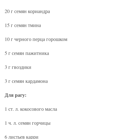
20 г семян кориандра
15 г семян тмина
10 г черного перца горошком
5 г семян пажитника
3 г гвоздики
3 г семян кардамона
Для рагу:
1 ст. л. кокосового масла
1 ч. л. семян горчицы
6 листьев карри