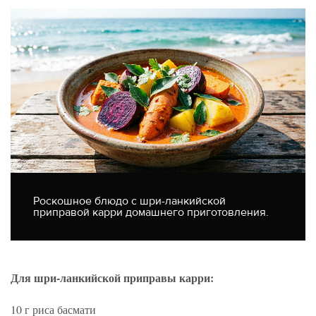
Роскошное блюдо с шри-ланкийской
приправой карри домашнего приготовления.
Для шри-ланкийской приправы карри:
10 г риса басмати