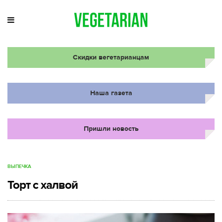
Скидки вегетарианцам
Наша газета
Пришли новость
ВЫПЕЧКА
Торт с халвой