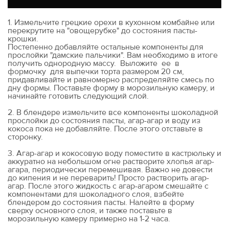
1. Измельчите грецкие орехи в кухонном комбайне или
перекрутите на "овощерубке" до состояния пасты-
крошки.
Постепенно добавляйте остальные компоненты для
прослойки "дамские пальчики". Вам необходимо в итоге
получить однородную массу. Выложите ее в
формочку для выпечки торта размером 20 см,
придавливайте и равномерно распределяйте смесь по
дну формы. Поставьте форму в морозильную камеру, и
начинайте готовить следующий слой.
2. В блендере измельчите все компоненты шоколадной
прослойки до состояния пасты, агар-агар и воду из
кокоса пока не добавляйте. После этого отставьте в
сторонку.
3. Агар-агар и кокосовую воду поместите в кастрюльку и
аккуратно на небольшом огне растворите хлопья агар-
агара, периодически перемешивая. Важно не довести
до кипения и не переварить! Просто растворить агар-
агар. После этого жидкость с агар-агаром смешайте с
компонентами для шоколадного слоя, взбейте
блендером до состояния пасты. Налейте в форму
сверху основного слоя, и также поставьте в
морозильную камеру примерно на 1-2 часа.