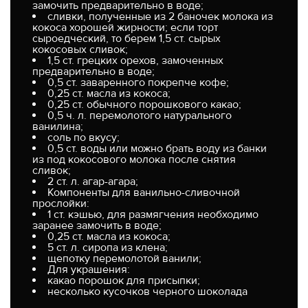
замочить предварительно в воде;
сливки, полученные из 2 баночек молока из
кокоса хорошей жирности; если торт
сыроедческий, то берем 1,5 ст. сырых
кокосовых сливок;
1,5 ст. грецких орехов, замоченных
предварительно в воде;
0,5 ст. заваренного покрепче кофе;
0,25 ст. масла из кокоса;
0,25 ст. обычного порошкового какао;
0,5 ч. л. перемолотого натурального
ванилина;
соль по вкусу;
0,5 ст. воды или можно брать воду из банки
из под кокосового молока после снятия
сливок;
2 ст. л. агар-агара;
Компоненты для ванильно-сливочной
прослойки:
1 ст. кэшью, для размягчения необходимо
заранее замочить в воде;
0,25 ст. масла из кокоса;
5 ст. л. сиропа из клена;
щепотку перемолотой ванили;
Для украшения:
какао порошок для присыпки;
несколько кусочков черного шоколада