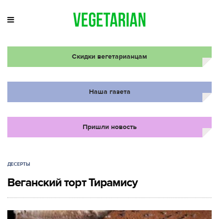
Скидки вегетарианцам
Наша газета
Пришли новость
ДЕСЕРТЫ
Веганский торт Тирамису