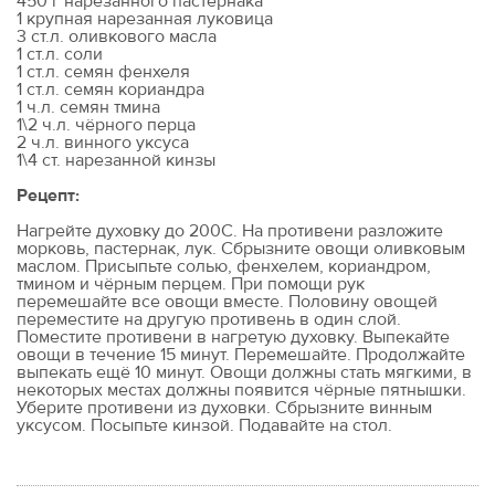
450 г нарезанного пастернака
1 крупная нарезанная луковица
3 ст.л. оливкового масла
1 ст.л. соли
1 ст.л. семян фенхеля
1 ст.л. семян кориандра
1 ч.л. семян тмина
1\2 ч.л. чёрного перца
2 ч.л. винного уксуса
1\4 ст. нарезанной кинзы
Рецепт:
Нагрейте духовку до 200С. На противени разложите
морковь, пастернак, лук. Сбрызните овощи оливковым
маслом. Присыпьте солью, фенхелем, кориандром,
тмином и чёрным перцем. При помощи рук
перемешайте все овощи вместе. Половину овощей
переместите на другую противень в один слой.
Поместите противени в нагретую духовку. Выпекайте
овощи в течение 15 минут. Перемешайте. Продолжайте
выпекать ещё 10 минут. Овощи должны стать мягкими, в
некоторых местах должны появится чёрные пятнышки.
Уберите противени из духовки. Сбрызните винным
уксусом. Посыпьте кинзой. Подавайте на стол.