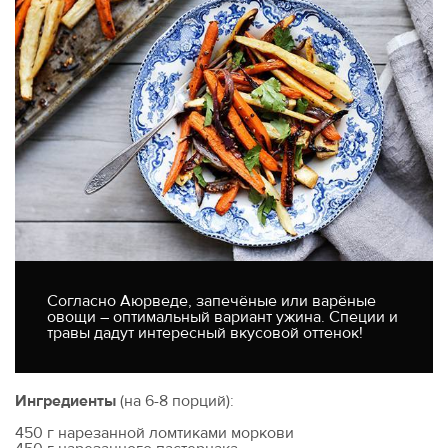
Согласно Аюрведе, запечёные или варёные
овощи – оптимальный вариант ужина. Специи и
травы дадут интересный вкусовой оттенок!
Ингредиенты
(на 6-8 порций):
450 г нарезанной ломтиками моркови