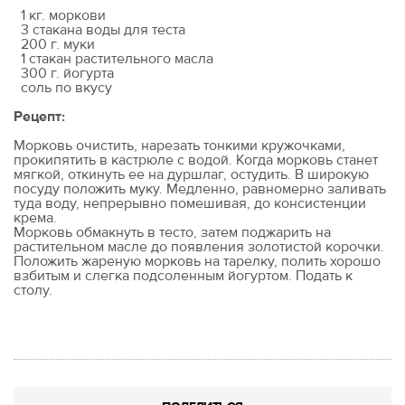
1 кг. моркови
3 стакана воды для теста
200 г. муки
1 стакан растительного масла
300 г. йогурта
соль по вкусу
Рецепт:
Морковь очистить, нарезать тонкими кружочками,
прокипятить в кастрюле с водой. Когда морковь станет
мягкой, откинуть ее на дуршлаг, остудить. В широкую
посуду положить муку. Медленно, равномерно заливать
туда воду, непрерывно помешивая, до консистенции
крема.
Морковь обмакнуть в тесто, затем поджарить на
растительном масле до появления золотистой корочки.
Положить жареную морковь на тарелку, полить хорошо
взбитым и слегка подсоленным йогуртом. Подать к
столу.