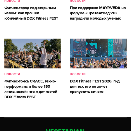
НОВОСТИ
НОВОСТИ
Фитнес-город под открытым
При поддержке MAYRVEDA на
небом: как прошёл
форуме «Превентмед’26»
юбилейный DDX Fitness FEST
наградили молодых ученых
НОВОСТИ
НОВОСТИ
Фитнес-гонка CRACE, техно-
DDX Fitness FEST 2026: гид
перформанс и более 150
для тех, кто не хочет
активностей: что ждет гостей
пропустить ничего
DDX Fitness FEST