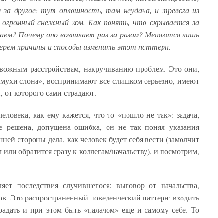
 за другое: тут оплошность, там неудача, и тревога из
 огромный снежный ком. Как понять, что скрывается за
ем? Почему оно возникает раз за разом? Меняются лишь
зберем причины и способы изменить этот паттерн.
вожным расстройствам, накручиванию проблем. Это они,
мухи слона», воспринимают все слишком серьезно, имеют
 от которого сами страдают.
еловека, как ему кажется, что-то «пошло не так»: задача,
 решена, допущена ошибка, он не так понял указания
ней стороны дела, как человек будет себя вести (замолчит
 или обратится сразу к коллегам/начальству), и посмотрим,
ляет последствия случившегося: выговор от начальства,
в. Это распространенный поведенческий паттерн: входить
традать и при этом быть «палачом» еще и самому себе. То