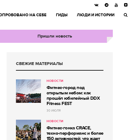
ОПРОБОВАНО НА СЕБЕ
ГИДЫ
ЛЮДИ И ИСТОРИИ
Пришли новость
СВЕЖИЕ МАТЕРИАЛЫ
НОВОСТИ
Фитнес-город под
открытым небом: как
прошёл юбилейный DDX
Fitness FEST
30 ИЮЛЯ
НОВОСТИ
Фитнес-гонка CRACE,
техно-перформанс и более
150 активностей: что ждет