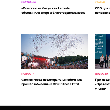
ИНТЕРВЬЮ
СТАТЬИ
«Помогаю на бегу»: как Lamoda
CBD для ж
объединила спорт и благотворительность
полезно 
НОВОСТИ
НОВОСТИ
Фитнес-город под открытым небом: как
При под
прошёл юбилейный DDX Fitness FEST
«Превент
ученых