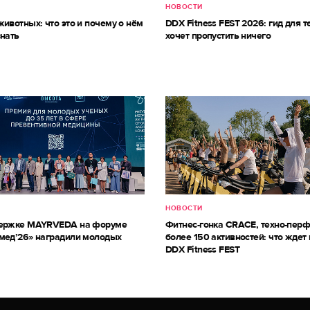
НОВОСТИ
ивотных: что это и почему о нём
DDX Fitness FEST 2026: гид для те
знать
хочет пропустить ничего
НОВОСТИ
держке MAYRVEDA на форуме
Фитнес-гонка CRACE, техно-пер
мед’26» наградили молодых
более 150 активностей: что ждет 
DDX Fitness FEST