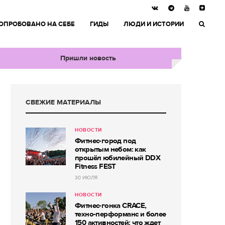
ОПРОБОВАНО НА СЕБЕ
ГИДЫ
ЛЮДИ И ИСТОРИИ
Пришли новость
СВЕЖИЕ МАТЕРИАЛЫ
НОВОСТИ
Фитнес-город под
открытым небом: как
прошёл юбилейный DDX
Fitness FEST
30 ИЮЛЯ
НОВОСТИ
Фитнес-гонка CRACE,
техно-перформанс и более
150 активностей: что ждет