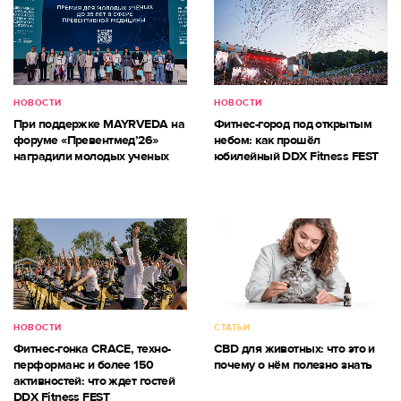
НОВОСТИ
НОВОСТИ
При поддержке MAYRVEDA на
Фитнес-город под открытым
форуме «Превентмед’26»
небом: как прошёл
наградили молодых ученых
юбилейный DDX Fitness FEST
НОВОСТИ
СТАТЬИ
Фитнес-гонка CRACE, техно-
CBD для животных: что это и
перформанс и более 150
почему о нём полезно знать
активностей: что ждет гостей
DDX Fitness FEST