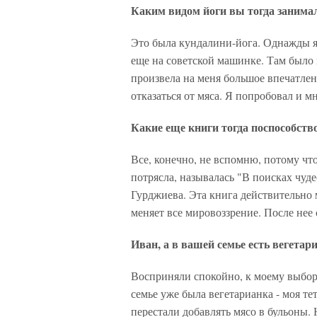
Каким видом йоги вы тогда занима
Это была кундалини-йога. Однажды я
еще на советской машинке. Там было г
произвела на меня большое впечатлен
отказаться от мяса. Я попробовал и м
Какие еще книги тогда поспособст
Все, конечно, не вспомню, потому что
потрясла, называлась "В поисках чуд
Гурджиева. Эта книга действительно 
меняет все мировоззрение. После нее 
Иван, а в вашей семье есть вегета
Восприняли спокойно, к моему выбору
семье уже была вегетарианка - моя те
перестали добавлять мясо в бульоны. 