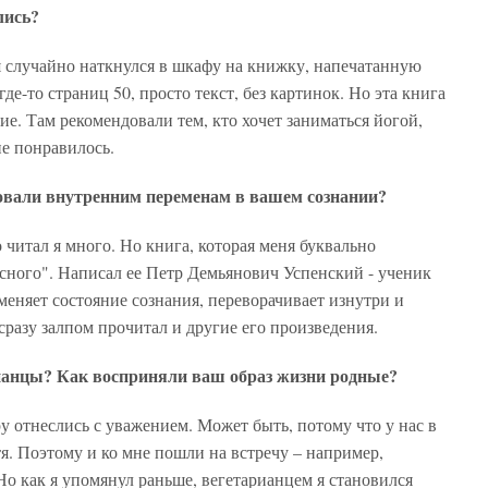
лись?
 случайно наткнулся в шкафу на книжку, напечатанную
де-то страниц 50, просто текст, без картинок. Но эта книга
ие. Там рекомендовали тем, кто хочет заниматься йогой,
не понравилось.
вовали внутренним переменам в вашем сознании?
 читал я много. Но книга, которая меня буквально
есного". Написал ее Петр Демьянович Успенский - ученик
меняет состояние сознания, переворачивает изнутри и
сразу залпом прочитал и другие его произведения.
рианцы? Как восприняли ваш образ жизни родные?
 отнеслись с уважением. Может быть, потому что у нас в
тя. Поэтому и ко мне пошли на встречу – например,
Но как я упомянул раньше, вегетарианцем я становился