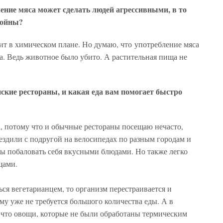
ление мяса может сделать людей агрессивными, в то
койны?
дит в химическом плане. Но думаю, что употребление мяса
ка. Ведь животное было убито. А растительная пища не
нские рестораны, и какая еда вам помогает быстро
а, потому что и обычные рестораны посещаю нечасто,
ездили с подругой на велосипедах по разным городам и
бы побаловать себя вкусными блюдами. Но также легко
щами.
ься вегетарианцем, то организм перестраивается и
му уже не требуется большого количества еды. А в
, что овощи, которые не были обработаны термическим