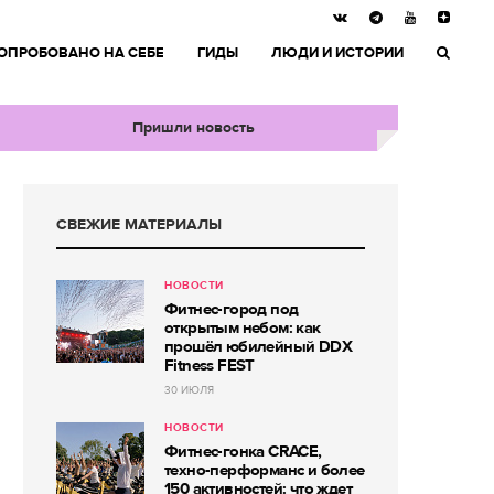
ОПРОБОВАНО НА СЕБЕ
ГИДЫ
ЛЮДИ И ИСТОРИИ
Пришли новость
СВЕЖИЕ МАТЕРИАЛЫ
НОВОСТИ
Фитнес-город под
открытым небом: как
прошёл юбилейный DDX
Fitness FEST
30 ИЮЛЯ
НОВОСТИ
Фитнес-гонка CRACE,
техно-перформанс и более
150 активностей: что ждет