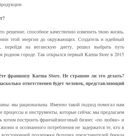
е продукции.
кт?
-то решение, способное качественно изменить твою жизнь,
ении этой энергии до окружающих. Создатель и идейный
e, перейдя на веганскую диету, решил выбрать путь
м родном городе. Так открылся первый Karma Store в 2015
ёте франшизу Karma Store. Не страшно ли это делать?
 насколько ответственен будет человек, представляющий
ашны: мы рациональны. Именно такой подход помогал нам
се процессы и инструменты, которые сейчас мы предлагаем
 хотим построить франчайзинговый бизнес «по любви» и
 жизни и осознанного потребления не задержатся те, кто в
я всесторонней поддержки будущих представителей бренда