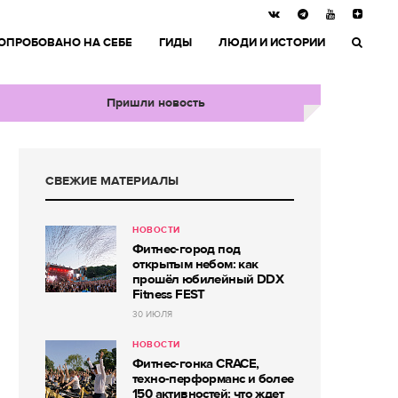
ОПРОБОВАНО НА СЕБЕ
ГИДЫ
ЛЮДИ И ИСТОРИИ
Пришли новость
СВЕЖИЕ МАТЕРИАЛЫ
НОВОСТИ
Фитнес-город под
открытым небом: как
прошёл юбилейный DDX
Fitness FEST
30 ИЮЛЯ
НОВОСТИ
Фитнес-гонка CRACE,
техно-перформанс и более
150 активностей: что ждет