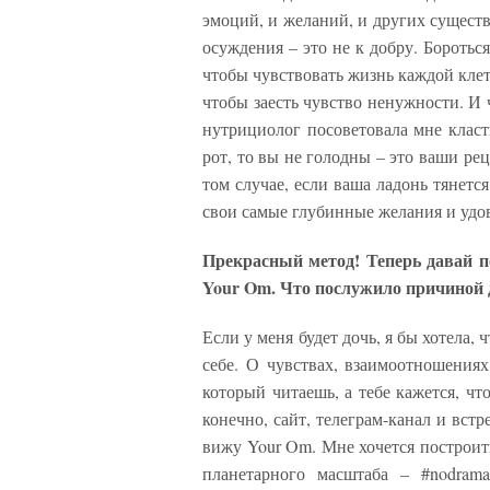
эмоций, и желаний, и других существ
осуждения – это не к добру. Бороться 
чтобы чувствовать жизнь каждой клето
чтобы заесть чувство ненужности. И 
нутрициолог посоветовала мне класть
рот, то вы не голодны – это ваши рец
том случае, если ваша ладонь тянетс
свои самые глубинные желания и удов
Прекрасный метод! Теперь давай п
Your Om. Что послужило причиной д
Если у меня будет дочь, я бы хотела,
себе. О чувствах, взаимоотношениях
который читаешь, а тебе кажется, чт
конечно, сайт, телеграм-канал и встр
вижу Your Om. Мне хочется построи
планетарного масштаба – #nodram