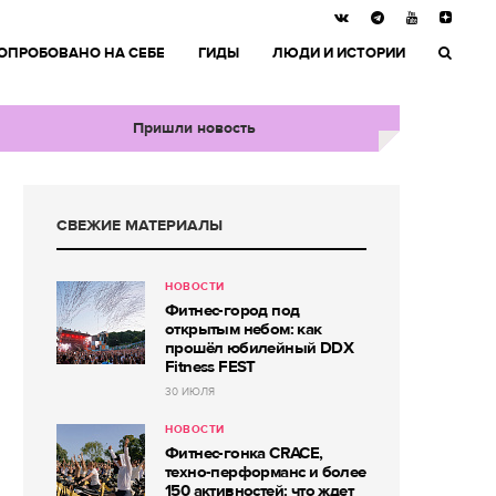
ОПРОБОВАНО НА СЕБЕ
ГИДЫ
ЛЮДИ И ИСТОРИИ
Пришли новость
СВЕЖИЕ МАТЕРИАЛЫ
НОВОСТИ
Фитнес-город под
открытым небом: как
прошёл юбилейный DDX
Fitness FEST
30 ИЮЛЯ
НОВОСТИ
Фитнес-гонка CRACE,
техно-перформанс и более
150 активностей: что ждет