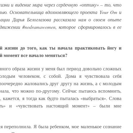
жизни и видение мира через сердечную «оптику» – то, что
ью. Основательница вдохновляющего проекта Your Om и
тации Д
арья Белоглазова рассказала нам о своем опыте
движении #nodramawomen, которое сформировалось в ее
й жизни до того, как ты начала практиковать йогу и
ой момент все начало меняться?
нного образа жизни у меня был период довольно сложных
олодым человеком, с собой. Дома я чувствовала себя
поочередно жаловались друг другу на жизнь, а с молодым
знала, что можно по-другому. Сейчас пытаюсь вспомнить,
, кажется, я тогда как будто пыталась «выбраться». Слова
ать» и «чувствовать настоящий момент» – были мне
ня переполнила. Я была ребенком, мое маленькое сознание