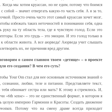
. Когда мы хотим круассан, но не едим, потому что боимся
с собой – значит отвергать какую-то часть себя. А я за то,
чкой. Просто очень часто этот самый круассан хочет мозг,
чтобы избежать таких неточностей в понимании себя, одна
 руку на ту область тела, где я чувствую голод. Если это
епторы. Если это грудь – это эмоции. И это голод только в
я к области живота. А все аюрведа! Аюрведа учит слышать
летворять их, не причиняя вред другим.
оговорим о самом главном твоем «детище» – о проекте
ля его создания? В чем его суть?
 чтобы Your Om стал для нее основным источником знаний о
, сознании, любви, теле и питании. Представляете текст,
о тебя обнимает сестра или мать? К этому я стремлюсь. И,
ечи «6th sense» – это не единственный формат, в котором я
ть целую империю Гармонии и Красоты. Создать движение
awomen. Потому что на смену драме всегда приходит