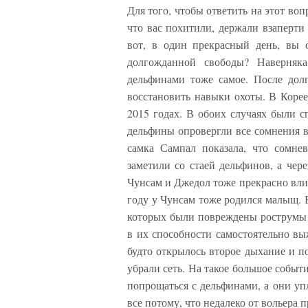
Для того, чтобы ответить на этот воп
что вас похитили, держали взаперти и
вот, в один прекрасный день, вы 
долгожданной свободы? Наверняка
дельфинами тоже самое. После дол
восстановить навыки охоты. В Корее
2015 годах. В обоих случаях были 
дельфины опровергли все сомнения в 
самка Сампал показала, что сомне
заметили со стаей дельфинов, а чер
Чунсам и Джедол тоже прекрасно влил
году у Чунсам тоже родился малыщ. 
которых были повреждены рострумы (
в их способности самостоятельно вы
будто открылось второе дыхание и п
убрали сеть. На такое большое событи
попрощаться с дельфинами, а они уп
все потому, что недалеко от вольера 