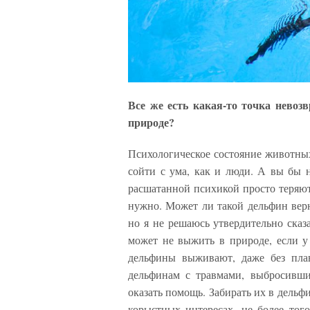
Все же есть какая-то точка невоз
природе?
Психологическое состояние животных
сойти с ума, как и люди. А вы бы 
расшатанной психикой просто теряют
нужно. Может ли такой дельфин верн
но я не решаюсь утвердительно сказ
может не выжить в природе, если у 
дельфины выживают, даже без плав
дельфинам с травмами, выбросивши
оказать помощь. Забирать их в дельф
корыстных интересах, не более того