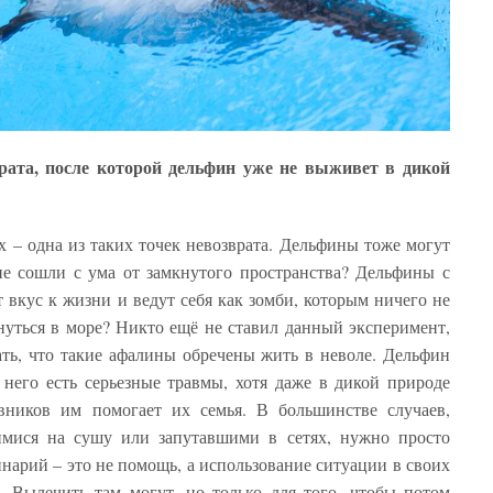
врата, после которой дельфин уже не выживет в дикой
 – одна из таких точек невозврата. Дельфины тоже могут
не сошли с ума от замкнутого пространства? Дельфины с
 вкус к жизни и ведут себя как зомби, которым ничего не
уться в море? Никто ещё не ставил данный эксперимент,
ать, что такие афалины обречены жить в неволе. Дельфин
него есть серьезные травмы, хотя даже в дикой природе
ников им помогает их семья. В большинстве случаев,
мися на сушу или запутавшими в сетях, нужно просто
инарий – это не помощь, а использование ситуации в своих
. Вылечить там могут, но только для того, чтобы потом