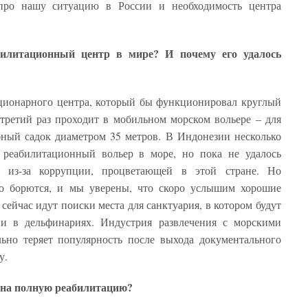
 про нашу ситуацию в России и необходимость центра
илитационный центр в мире? И почему его удалось
ационарного центра, который бы функционировал круглый
третий раз проходит в мобильном морском вольере – для
ный садок диаметром 35 метров. В Индонезии несколько
 реабилитационный вольер в море, но пока не удалось
а из-за коррупции, процветающей в этой стране. Но
о борются, и мы уверены, что скоро услышим хорошие
ейчас идут поиски места для санктуария, в котором будут
и в дельфинариях. Индустрия развлечения с морскими
о теряет популярность после выхода документального
у.
с на полную реабилитацию?