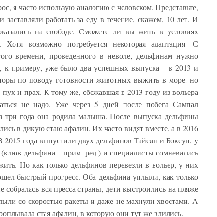
рос, я часто использую аналогию с человеком. Представьте,
 заставляли работать за еду в течение, скажем, 10 лет. И
оказались на свободе. Сможете ли вы жить в условиях
. Хотя возможно потребуется некоторая адаптация. С
гого времени, проведенного в неволе, дельфинам нужно
, к примеру, уже было два успешных выпуска – в 2013 и
споры по поводу готовности животных выжить в море, но
пух и прах. К тому же, сбежавшая в 2013 году из вольера
ваться не надо. Уже через 5 дней после побега Сампал
ез три года она родила малыша. После выпуска дельфины
ись в дикую стаю афалин. Их часто видят вместе, а в 2016
В 2015 года выпустили двух дельфинов Тайсaн и Боксун, у
клюв дельфина – прим. ред.) и специалисты сомневались
жить. Но как только дельфинов перевезли в вольер, у них
ошел быстрый прогресс. Оба дельфина уплыли, как только
е собралась вся пресса страны, дети выстроились на пляже
лыли со скоростью ракеты и даже не махнули хвостами. А
проплывала стая афалин, в которую они тут же влились.