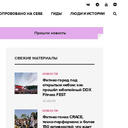
ОПРОБОВАНО НА СЕБЕ
ГИДЫ
ЛЮДИ И ИСТОРИИ
Пришли новость
СВЕЖИЕ МАТЕРИАЛЫ
НОВОСТИ
Фитнес-город под
открытым небом: как
прошёл юбилейный DDX
Fitness FEST
30 ИЮЛЯ
НОВОСТИ
Фитнес-гонка CRACE,
техно-перформанс и более
150 активностей: что ждет