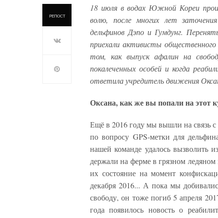
18 июля в водах Южной Кореи прои
РЕПОСТ
волю, после многих лет заточения
дельфинов Дэпо и Гумдунг. Перенят
приехали активисты общественног
том, как выпуск афалин на свобо
покалеченных особей и когда реаби
ответила учредитель движения Окса
Оксана, как же вы попали на этот 
Ещё в 2016 году мы вышли на связь с
по вопросу GPS-метки для дельфина
нашей команде удалось вызволить 
держали на ферме в грязном ледяном
их состояние на момент конфискац
декабря 2016... А пока мы добивали
свободу, он тоже погиб 5 апреля 201
года появилось новость о реабили