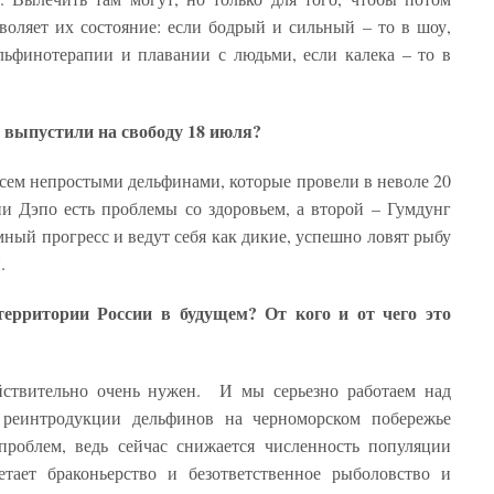
зволяет их состояние: если бодрый и сильный – то в шоу,
льфинотерапии и плавании с людьми, если калека – то в
х выпустили на свободу 18 июля?
всем непростыми дельфинами, которые провели в неволе 20
и Дэпо есть проблемы со здоровьем, а второй – Гумдунг
ный прогресс и ведут себя как дикие, успешно ловят рыбу
й.
ерритории России в будущем? От кого и от чего это
ействительно очень нужен. И мы серьезно работаем над
 реинтродукции дельфинов на черноморском побережье
роблем, ведь сейчас снижается численность популяции
тает браконьерство и безответственное рыболовство и