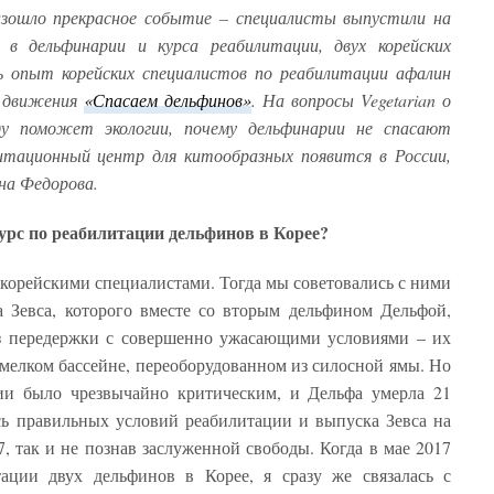
зошло прекрасное событие – специалисты выпустили на
 в дельфинарии и курса реабилитации, двух корейских
ь опыт корейских специалистов по реабилитации афалин
о движения
«Спасаем дельфинов»
. На вопросы Vegetarian о
ду поможет экологии, почему дельфинарии не спасают
литационный центр для китообразных появится в России,
на Федорова.
курс по реабилитации дельфинов в Корее?
 корейскими специалистами. Тогда мы советовались с ними
 Зевса, которого вместе со вторым дельфином Дельфой,
из передержки с совершенно ужасающими условиями – их
 мелком бассейне, переоборудованном из силосной ямы. Но
ии было чрезвычайно критическим, и Дельфа умерла 21
сь правильных условий реабилитации и выпуска Зевса на
7, так и не познав заслуженной свободы. Когда в мае 2017
тации двух дельфинов в Корее, я сразу же связалась с