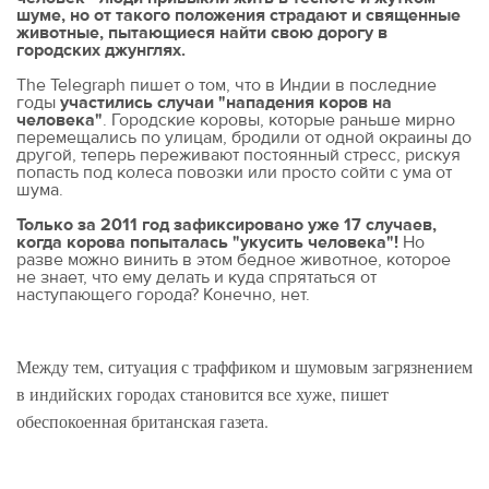
шуме, но от такого положения страдают и священные
животные, пытающиеся найти свою дорогу в
городских джунглях.
The Telegraph пишет о том, что в Индии в последние
годы
участились случаи "нападения коров на
человека"
. Городские коровы, которые раньше мирно
перемещались по улицам, бродили от одной окраины до
другой, теперь переживают постоянный стресс, рискуя
попасть под колеса повозки или просто сойти с ума от
шума.
Только за 2011 год зафиксировано уже 17 случаев,
когда корова попыталась "укусить человека"!
Но
разве можно винить в этом бедное животное, которое
не знает, что ему делать и куда спрятаться от
наступающего города? Конечно, нет.
Между тем, ситуация с траффиком и шумовым загрязнением
в индийских городах становится все хуже, пишет
обеспокоенная британская газета.