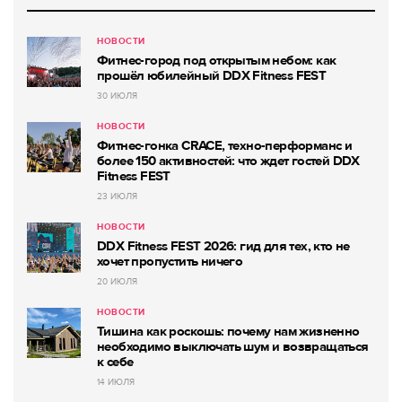
НОВОСТИ
Фитнес-город под открытым небом: как
прошёл юбилейный DDX Fitness FEST
30 ИЮЛЯ
НОВОСТИ
Фитнес-гонка CRACE, техно-перформанс и
более 150 активностей: что ждет гостей DDX
Fitness FEST
23 ИЮЛЯ
НОВОСТИ
DDX Fitness FEST 2026: гид для тех, кто не
хочет пропустить ничего
20 ИЮЛЯ
НОВОСТИ
Тишина как роскошь: почему нам жизненно
необходимо выключать шум и возвращаться
к себе
14 ИЮЛЯ