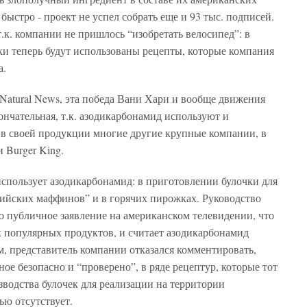
ыстро - проект не успел собрать еще и 93 тыс. подписей.
.к. компании не пришлось “изобретать велосипед”: в
и теперь будут использованы рецепты, которые компания
а.
 Natural News, эта победа Вани Хари и вообще движения
ончательная, т.к. азодикарбонамид используют и
 в своей продукции многие другие крупные компании, в
и Burger King.
спользует азодикарбонамид: в приготовлении булочки для
лийских маффинов” и в горячих пирожках. Руководство
о публичное заявление на американском телевидении, что
х популярных продуктов, и считает азодикарбонамид
, представитель компании отказался комментировать,
ное безопасно и “проверено”, в ряде рецептур, которые тот
водства булочек для реализации на территории
ью отсутствует.