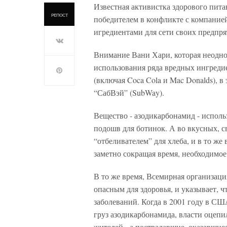
Известная активистка здорового пит
РЕПОСТ
победителем в конфликте с компание
игредиентами для сети своих предпр
Внимание Вани Хари, которая неодно
использования ряда вредных ингред
(включая Coca Cola и Mac Donalds), в
“СабВэй” (SubWay).
Вещество - азодикарбонамид - использ
подошв для ботинок. А во вкусных, с
“отбеливателем” для хлеба, и в то же
заметно сокращая время, необходимое
В то же время, Всемирная организаци
опасным для здоровья, и указывает, ч
заболеваний. Когда в 2001 году в СШ
груз азодикарбонамида, власти оцепи
жителей - а пострадавшие, оказавшиес