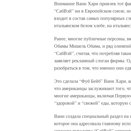
Внимание Вани Хари привлек тот фак
“СабВэй” ни в Европейском союзе, ни
входит в состав самых популярных сэ
итальянском белом хлебе, на итальянс
Ранее, многие публичные персоны, в
Обамы Мишель Обама, и ряд олимпий
“СабВэй”, считая, что потребляя таки
заявляет рекламный слоган фирмы. Од
разобраться в том, что именно они ед
Это сделала “Фуб Бейб” Вани Хари, 
что американцы заслуживают того, чт
многие американцы, включая Первую
“здоровой” и “свежей” еды, которую 
Вани создала специальный раздел на с
которое она адресовала главному исп
согласие руводства “СабВэй” заменит