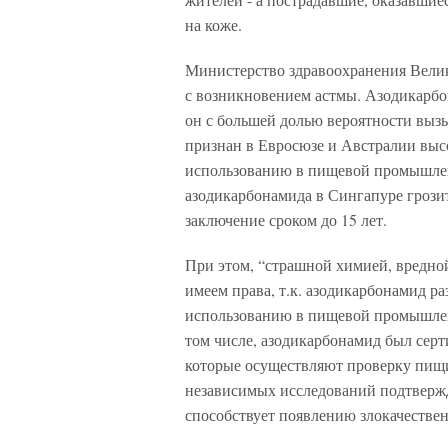
на коже.
Министерство здравоохранения Вели
с возникновением астмы. Азодикарбо
он с большей долью вероятности выз
признан в Евросюзе и Австралии выс
использованию в пищевой промышленн
азодикарбонамида в Сингапуре грозит
заключение сроком до 15 лет.
При этом, “страшной химией, вредной
имеем права, т.к. азодикарбонамид р
использованию в пищевой промышленн
том числе, азодикарбонамид был се
которые осуществляют проверку пищи 
независимых исследований подтвержд
способствует появлению злокачестве