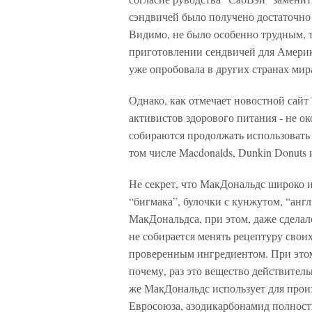
сэндвичей было получено достаточно б
Видимо, не было особенно трудным, т
приготовлении сендвичей для Америк
уже опробовала в других странах мир
Однако, как отмечает новостной сайт
активистов здорового питания - не ок
собираются продолжать использовать
том числе Macdonalds, Dunkin Donuts 
Не секрет, что МакДональдс широко и
“бигмака”, булочки с кунжутом, “анг
МакДональдса, при этом, даже сделал
не собирается менять рецептуру свои
проверенным ингредиентом. При этом
почему, раз это вещество действитель
же МакДональдс использует для произ
Евросоюза, азодикарбонамид полност