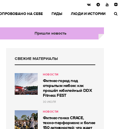
ОПРОБОВАНО НА СЕБЕ
ГИДЫ
ЛЮДИ И ИСТОРИИ
Пришли новость
СВЕЖИЕ МАТЕРИАЛЫ
НОВОСТИ
Фитнес-город под
открытым небом: как
прошёл юбилейный DDX
Fitness FEST
30 ИЮЛЯ
НОВОСТИ
Фитнес-гонка CRACE,
техно-перформанс и более
150 активностей: что ждет