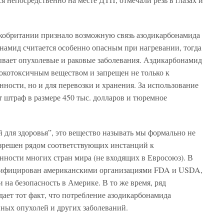
кобритании признало возможную связь азодикарбонамида
намид считается особенно опасным при нагревании, тогда
ывает опухолевые и раковые заболевания. Аздикарбонамид
окотоксичным веществом и запрещен не только к
ости, но и для перевозки и хранения. За использование
 штраф в размере 450 тыс. долларов и тюремное
 для здоровья”, это вещество называть мы формально не
азрешен рядом соответствующих инстанций к
ости многих стран мира (не входящих в Евросоюз). В
ртифицирован американскими организациями FDA и USDA,
на безопасность в Америке. В то же время, ряд
ает тот факт, что потребление азодикарбонамида
нных опухолей и других заболеваний.