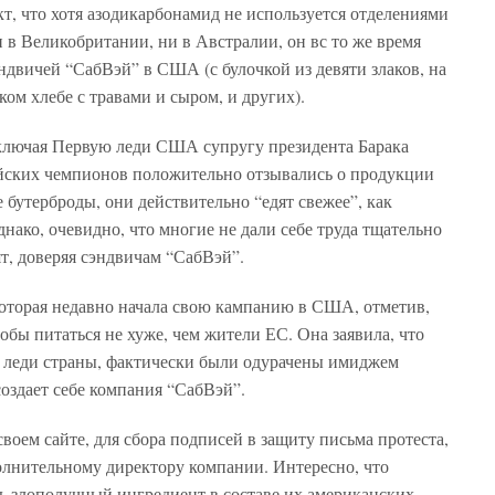
т, что хотя азодикарбонамид не используется отделениями
 в Великобритании, ни в Австралии, он вс то же время
ндвичей “СабВэй” в США (с булочкой из девяти злаков, на
ком хлебе с травами и сыром, и других).
ключая Первую леди США супругу президента Барака
ских чемпионов положительно отзывались о продукции
е бутерброды, они действительно “едят свежее”, как
нако, очевидно, что многие не дали себе труда тщательно
ят, доверяя сэндвичам “СабВэй”.
которая недавно начала свою кампанию в США, отметив,
обы питаться не хуже, чем жители ЕС. Она заявила, что
 леди страны, фактически были одурачены имиджем
создает себе компания “СабВэй”.
воем сайте, для сбора подписей в защиту письма протеста,
олнительному директору компании. Интересно, что
ь злополучный ингредиент в составе их американских