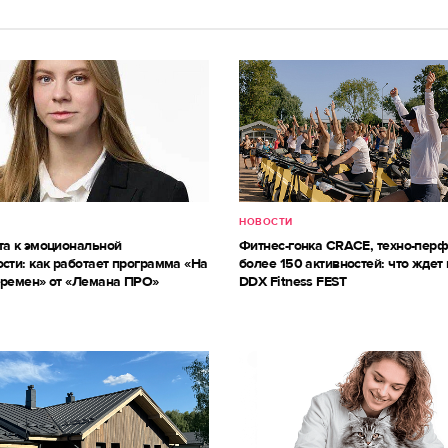
НОВОСТИ
та к эмоциональной
Фитнес-гонка CRACE, техно-пер
сти: как работает программа «На
более 150 активностей: что ждет 
еремен» от «Лемана ПРО»
DDX Fitness FEST