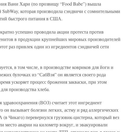
ания Вани Хари (по прозвищу “Food Babe”) вышла
й SubWay, которая производила сэндвичи с сомнительными
ятий быстрого питания в США.
кратно успешно проводила акции протеста против
иенитов в продукции крупнейших мировых производителей
 этот раз привлек один из игредиентов сэндвичей сети
уется, в том числе, в производстве ковриков для йоги и
вежих булочках из “СабВэя” он является своего рода
 время ускоряет процесс брожения закваски, при этом
 для производства хлеба.
я здравоохранения (ВОЗ) считает этот ингредиент
то он вызывает болезни легких, астму и ряд аллергических
А (в Чикаго) перевернулся грузовик-цистерна, который вез
ли место аварии на километр вокруг, и эвакуировали
я непосредственно на месте ДТП, отмечали резь в глазах и