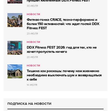
прошёл юбилейный DDX Fitness FEST
30 ИЮЛЯ
НОВОСТИ
Фитнес-гонка CRACE, техно-перформанс и
более 150 активностей: что ждет гостей DDX
Fitness FEST
23 ИЮЛЯ
НОВОСТИ
DDX Fitness FEST 2026: гид для тех, кто не
хочет пропустить ничего
20 ИЮЛЯ
НОВОСТИ
Тишина как роскошь: почему нам жизненно
необходимо выключать шум и возвращаться
к себе
14 ИЮЛЯ
ПОДПИСКА НА НОВОСТИ