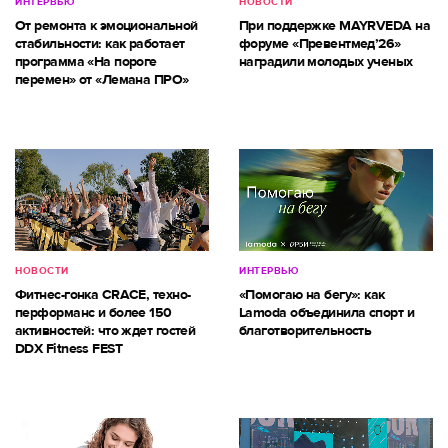
ИНТЕРВЬЮ
НОВОСТИ
От ремонта к эмоциональной
При поддержке MAYRVEDA на
стабильности: как работает
форуме «Превентмед’26»
программа «На пороге
наградили молодых ученых
перемен» от «Лемана ПРО»
НОВОСТИ
ИНТЕРВЬЮ
Фитнес-гонка CRACE, техно-
«Помогаю на бегу»: как
перформанс и более 150
Lamoda объединила спорт и
активностей: что ждет гостей
благотворительность
DDX Fitness FEST