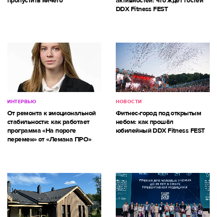
пропустить ничего
активностей: что ждет гостей
DDX Fitness FEST
ИНТЕРВЬЮ
НОВОСТИ
От ремонта к эмоциональной
Фитнес-город под открытым
стабильности: как работает
небом: как прошёл
программа «На пороге
юбилейный DDX Fitness FEST
перемен» от «Лемана ПРО»