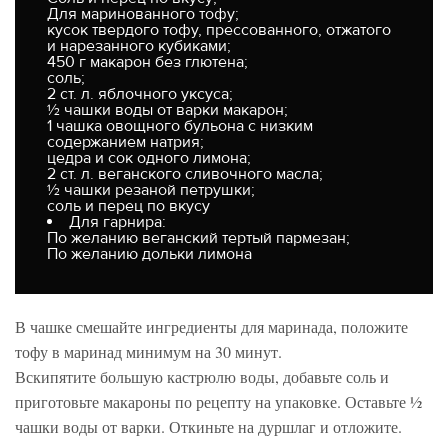
Для маринованного тофу;
кусок твердого тофу, прессованного, отжатого
и нарезанного кубиками;
450 г макарон без глютена;
соль;
2 ст. л. яблочного уксуса;
½ чашки воды от варки макарон;
1 чашка овощного бульона с низким
содержанием натрия;
цедра и сок одного лимона;
2 ст. л. веганского сливочного масла;
½ чашки резаной петрушки;
соль и перец по вкусу
Для гарнира:
По желанию веганский тертый пармезан;
По желанию дольки лимона
В чашке смешайте ингредиенты для маринада, положите
тофу в маринад минимум на 30 минут.
Вскипятите большую кастрюлю воды, добавьте соль и
приготовьте макароны по рецепту на упаковке. Оставьте ½
чашки воды от варки. Откиньте на дуршлаг и отложите.