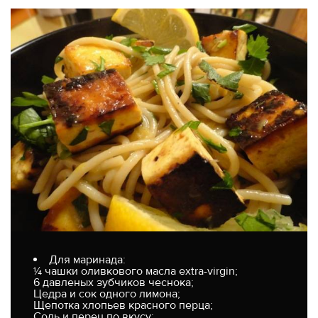
Для маринада:
¼ чашки оливкового масла extra-virgin;
6 давленых зубчиков чеснока;
Цедра и сок одного лимона;
Щепотка хлопьев красного перца;
Соль и перец по вкусу;