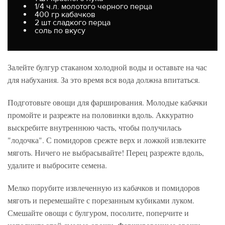
1/4 ч.л. молотого черного перца
400 гр кабачков
2 шт сладкого перца
соль по вкусу
Залейте булгур стаканом холодной воды и оставьте на час
для набухания. За это время вся вода должна впитаться.
Подготовьте овощи для фарширования. Молодые кабачки
промойте и разрежте на половинки вдоль. Аккуратно
выскребите внутреннюю часть, чтобы получилась
"лодочка". С помидоров срежте верх и ложкой извлеките
мяготь. Ничего не выбрасывайте! Перец разрежте вдоль,
удалите и выбросите семена.
Мелко порубите извлеченную из кабачков и помидоров
мяготь и перемешайте с порезанным кубиками луком.
Смешайте овощи с булгуром, посолите, поперчите и