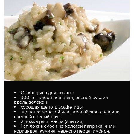
Стакан риса для ризотто
300гр. грибов вешенки, рваной руками
вдоль волокон
хорошая щепоть асафетиды
щепотка морской или гималайской соли или
светлый соевый соус
2 ложки раст. масла (или гхи)
1 ст. ложка смеси из молотой паприки, чили,
кориандра, кумина, черного перца, имбиря,