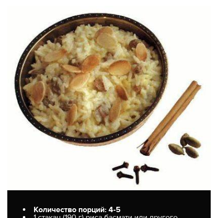
Количество порций: 4-5
1 стакан (190 г) риса басмати или другого