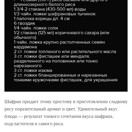
длиннозерного белого риса
1 3/4-2 стакана (430-500 мл) воды
1/3 чайн. ложки шафрановых тычинок
1 палочка корицы дл. 4 см
6 гвоздик
1/4 чайн. ложки соли
1/2 стакана (125 мл) коричневого сахара (или
обычного)
1 чайн. ложка крупно растолченных семян
кардамона
2 ст. ложки топленого или растительного масла
3 ст. ложки фисташек или миндаля,
разделенного на половинки или тонко
нарезанного
3 ст. ложки изюма
2 ст. ложки бланшированных и нарезанных
тонкими кружочками фисташек, для украшения
Шафран придает этому простому в приготовлении сладкому
рису поразительный аромат и цвет. Удивительный вкус
блюда — результат тонкого сочетания вкуса шафрана,
подсластителя и самого риса.