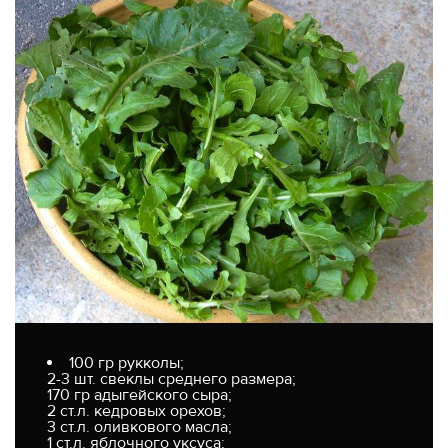
100 гр рукколы;
2-3 шт. свеклы среднего размера;
170 гр адыгейского сыра;
2 ст.л. кедровых орехов;
3 ст.л. оливкового масла;
1 ст.л. яблочного уксуса;