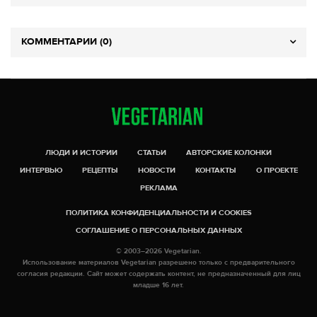
КОММЕНТАРИИ (0)
ЛЮДИ И ИСТОРИИ
СТАТЬИ
АВТОРСКИЕ КОЛОНКИ
ИНТЕРВЬЮ
РЕЦЕПТЫ
НОВОСТИ
КОНТАКТЫ
О ПРОЕКТЕ
РЕКЛАМА
ПОЛИТИКА КОНФИДЕНЦИАЛЬНОСТИ И COOKIES
СОГЛАШЕНИЕ О ПЕРСОНАЛЬНЫХ ДАННЫХ
© 2003–2026 Vegetarian.
Использование материалов Vegetarian разрешено только с предварительного
согласия редакции. Сайт может содержать контент, не предназначенный для лиц
младше 16 лет.