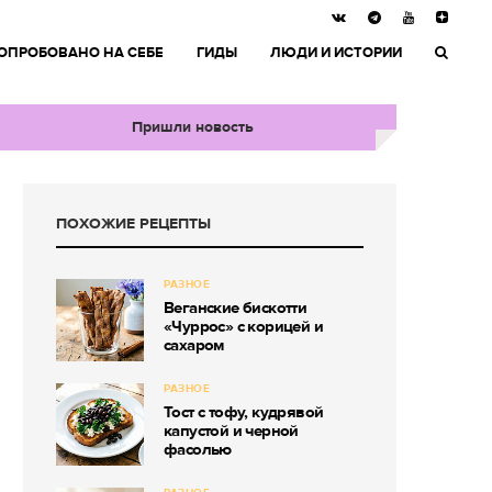
ОПРОБОВАНО НА СЕБЕ
ГИДЫ
ЛЮДИ И ИСТОРИИ
Пришли новость
ПОХОЖИЕ РЕЦЕПТЫ
РАЗНОЕ
Веганские бискотти
«Чуррос» с корицей и
сахаром
РАЗНОЕ
Тост с тофу, кудрявой
капустой и черной
фасолью