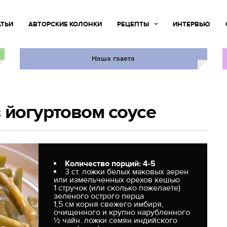
АТЬИ
АВТОРСКИЕ КОЛОНКИ
РЕЦЕПТЫ
ИНТЕРВЬЮ
Наша газета
 йогуртовом соусе
Количество порций: 4-5
3 ст. ложки белых маковых зерен
или измельченных орехов кешью
1 стручок (или сколько пожелаете)
зеленого острого перца
1,5 см корня свежего имбиря,
очищенного и крупно нарубленного
½ чайн. ложки семян индийского