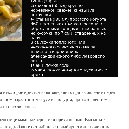
тмина (зиры)
¼ стакана (60 мл) крупно
нарезанной свежей кинзы или
петрушки
¾ стакана (180 мл) простого йогурта
460 г зеленых стручков фасоли, с
обрезанными концами, нарезанных
на кусочки по 7 см и отваренных на
пару
3 ст. ложки топленого или
несоленого сливочного масла
6 листьев карри или %
александрийского либо лаврового
листа
1 чайн. ложка соли
¼ чайн. ложки натертого мускатного
ореха
а некоторое время, чтобы завершить приготовление перед
ошном бархатистом соусе из йогурта, приготовленном с
или орехов кешью.
мельнице маковые зерна или орехи кешью. Высыпьте
ания, добавьте острый перец, имбирь, тмин, половину