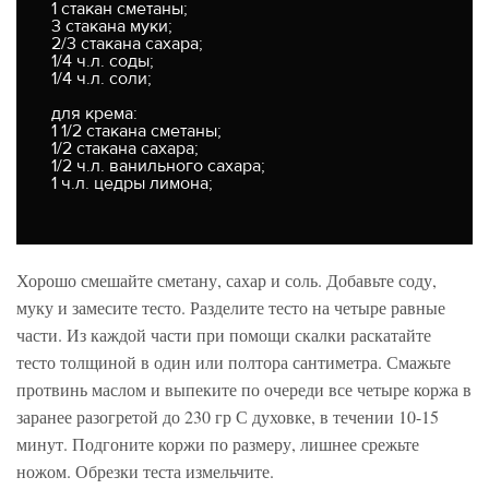
1 стакан сметаны;
3 стакана муки;
2/3 стакана сахара;
1/4 ч.л. соды;
1/4 ч.л. соли;
для крема:
1 1/2 стакана сметаны;
1/2 стакана сахара;
1/2 ч.л. ванильного сахара;
1 ч.л. цедры лимона;
Хорошо смешайте сметану, сахар и соль. Добавьте соду,
муку и замесите тесто. Разделите тесто на четыре равные
части. Из каждой части при помощи скалки раскатайте
тесто толщиной в один или полтора сантиметра. Смажьте
протвинь маслом и выпеките по очереди все четыре коржа в
заранее разогретой до 230 гр С духовке, в течении 10-15
минут. Подгоните коржи по размеру, лишнее срежьте
ножом. Обрезки теста измельчите.