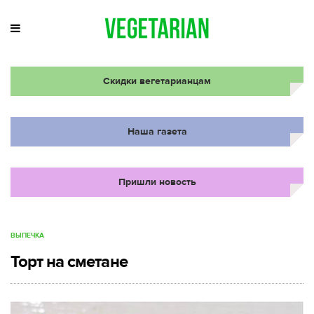
Скидки вегетарианцам
Наша газета
Пришли новость
ВЫПЕЧКА
Торт на сметане