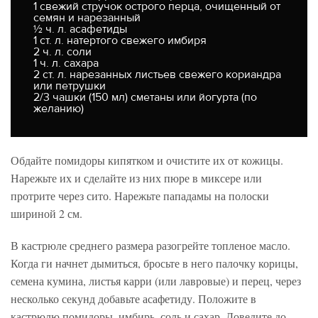
1 свежий стручок острого перца, очищенный от
семян и нарезанный
½ ч. л. асафетиды
1 ст. л. натертого свежего имбиря
2 ч. л. соли
1 ч. л. сахара
2 ст. л. нарезанных листьев свежего кориандра
или петрушки
2/3 чашки (150 мл) сметаны или йогурта (по
желанию)
Обдайте помидоры кипятком и очистите их от кожицы.
Нарежьте их и сделайте из них пюре в миксере или
протрите через сито. Нарежьте пападамы на полоски
шириной 2 см.
В кастрюле среднего размера разогрейте топленое масло.
Когда ги начнет дымиться, бросьте в него палочку корицы,
семена кумина, листья карри (или лавровые) и перец, через
несколько секунд добавьте асафетиду. Положите в
кастрюлю помидоры, имбирь, соль и сахар. Доведите до