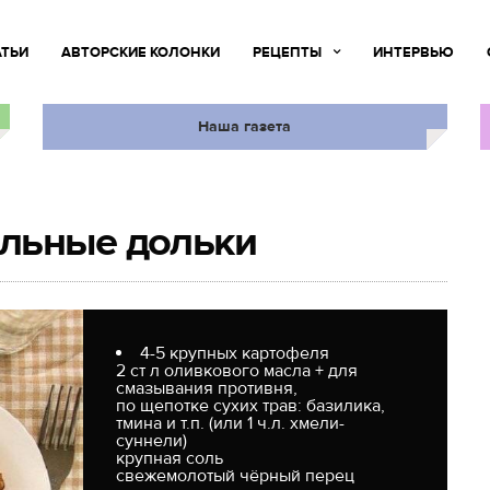
АТЬИ
АВТОРСКИЕ КОЛОНКИ
РЕЦЕПТЫ
ИНТЕРВЬЮ
Наша газета
льные дольки
4-5 крупных картофеля
2 ст л оливкового масла + для
смазывания противня,
по щепотке сухих трав: базилика,
тмина и т.п. (или 1 ч.л. хмели-
суннели)
крупная соль
свежемолотый чёрный перец