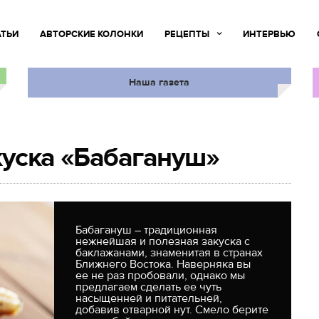
АТЬИ
АВТОРСКИЕ КОЛОНКИ
РЕЦЕПТЫ
ИНТЕРВЬЮ
Наша газета
куска «Бабагануш»
Бабагануш – традиционная
нежнейшая и полезная закуска с
баклажанами, знаменитая в странах
Ближнего Востока. Наверняка вы
ее не раз пробовали, однако мы
предлагаем сделать ее чуть
насыщенней и питательней,
добавив отварной нут. Смело берите