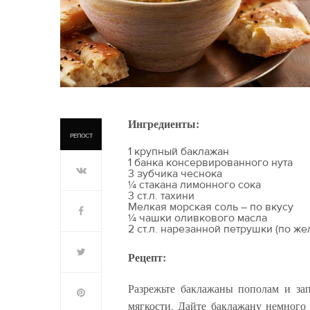
Ингредиенты:
РЕПОСТ
1 крупный баклажан
1 банка консервированного нута
3 зубчика чеснока
¼ стакана лимонного сока
3 ст.л. тахини
Мелкая морская соль – по вкусу
¼ чашки оливкового масла
2 ст.л. нарезанной петрушки (по ж
Рецепт:
Разрежьте баклажаны пополам и за
мягкости. Дайте баклажану немного 