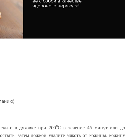
ее с собой в качестве
здорового перекуса!
еланию)
пеките в духовке при 200⁰С в течение 45 минут или до
остыть, затем ложкой удалите мякоть от кожицы, кожицу