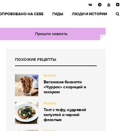
ОПРОБОВАНО НА СЕБЕ
ГИДЫ
ЛЮДИ И ИСТОРИИ
Пришли новость
ПОХОЖИЕ РЕЦЕПТЫ
РАЗНОЕ
Веганские бискотти
«Чуррос» с корицей и
сахаром
РАЗНОЕ
Тост с тофу, кудрявой
капустой и черной
фасолью