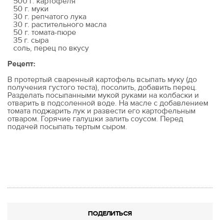
500 г. картофеля
50 г. муки
30 г. репчатого лука
30 г. растительного масла
50 г. томата-пюре
35 г. сыра
соль, перец по вкусу
Рецепт:
В протертый сваренный картофель всыпать муку (до
получения густого теста), посолить, добавить перец.
Разделать посыпанными мукой руками на колбаски и
отварить в подсоленной воде. На масле с добавлением
томата поджарить лук и развести его картофельным
отваром. Горячие галушки залить соусом. Перед
подачей посыпать тертым сыром.
ПОДЕЛИТЬСЯ