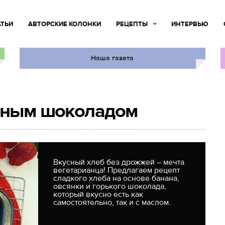
АТЬИ
АВТОРСКИЕ КОЛОНКИ
РЕЦЕПТЫ
ИНТЕРВЬЮ
Наша газета
ёмным шоколадом
Вкусный хлеб без дрожжей – мечта
вегетарианца! Предлагаем рецепт
сладкого хлеба на основе банана,
овсянки и горького шоколада,
который вкусно есть как
самостоятельно, так и с маслом.