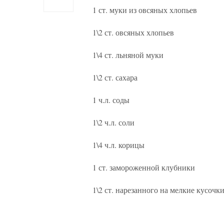
1 ст. муки из овсяных хлопьев
1\2 ст. овсяных хлопьев
1\4 ст. льняной муки
1\2 ст. сахара
1 ч.л. соды
1\2 ч.л. соли
1\4 ч.л. корицы
1 ст. замороженной клубники
1\2 ст. нарезанного на мелкие кусочк